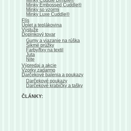
Minky Cuddle Dimple®
Minky Embossed Cuddle®
Minky so vzormi
Minky Luxe Cuddle®
Flís
Úplet a teplákovina
Výstuže
Doplnkový tovar
Gumy a viazanie na rúška
Šikmé prúžky
Farby/fixy na textil
Juta
Nite
Výpredaj a akcie
Vzorky zadarmo
Darčekové balenia a poukazy
Darčekové poukazy
Darčekové krabičky a tašky
ČLÁNKY: