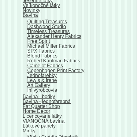
Jesenné látky
Veľkonočné látky
Novinky
Bavlna
Quilting Treasures
Dashwood Studio
Timeless Treasures
Alexander Henry Fabrics
Free Spirit
Michael Miller Fabrics
SPX Fabrics
Blend Fabrics
Robert Kaufman Fabrics
Camelot Fabrics
Copenhagen Print Factory
Jednofarebky
Lewis & Irene
Art Gallery
Iní výrobcovia
Bavlna - bodky
Bavlna - jednofarebná
Fat Quarter Shop
Home Decor
Licencované látky
VIANOČNÁ bavlna
Látkové panely
Minky