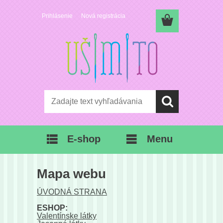
Prihlásenie
Nová registrácia
E-shop
Menu
Mapa webu
ÚVODNÁ STRANA
ESHOP:
Valentínske látky