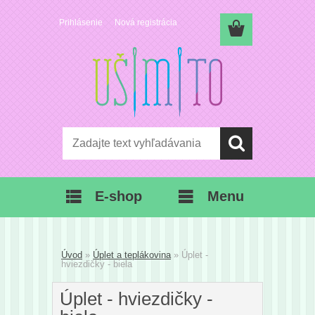
Prihlásenie
Nová registrácia
E-shop
Menu
Úvod
»
Úplet a teplákovina
»
Úplet -
hviezdičky - biela
Úplet - hviezdičky -