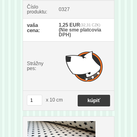
Číslo
0327
produktu:
vaša
1,25 EUR
(32,31 CZK)
(Nie sme platcovia
cena:
DPH)
Strážny
pes:
x 10 cm