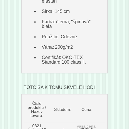
elastan
Šírka: 145 cm
Farba: čierna, "špinavá"
biela
Použitie: Odevné
Váha: 200g/m2
Certifikát: OKO-TEX
Standard 100 class II.
TOTO SA K TOMU SKVELE HODÍ
Číslo
produktu /
Skladom:
Cena:
Názov
tovaru:
0321
vaša cena